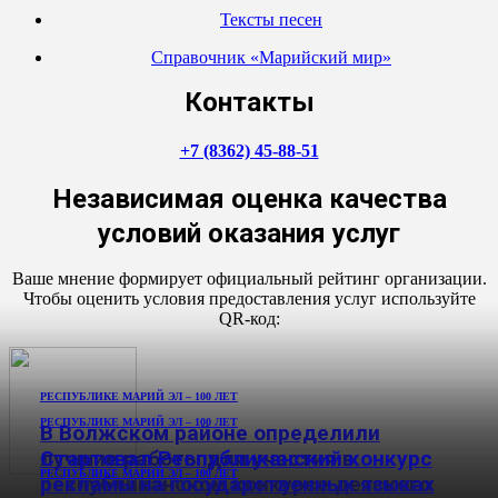
Тексты песен
Справочник «Марийский мир»
Контакты
+7 (8362) 45-88-51
Независимая оценка качества
условий оказания услуг
Ваше мнение формирует официальный рейтинг организации.
Чтобы оценить условия предоставления услуг используйте
QR-код:
РЕСПУБЛИКЕ МАРИЙ ЭЛ – 100 ЛЕТ
РЕСПУБЛИКЕ МАРИЙ ЭЛ – 100 ЛЕТ
В Волжском районе определили
лучшие работы для участия в
Стартовал Республиканский конкурс
РЕСПУБЛИКЕ МАРИЙ ЭЛ – 100 ЛЕТ
республиканском конкурсе детского
рекламы на государственных языках