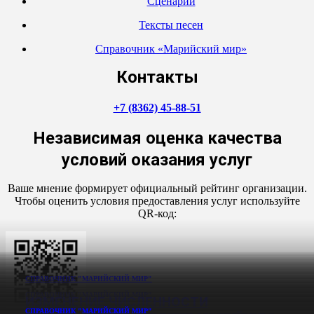
Сценарии
Тексты песен
Справочник «Марийский мир»
Контакты
+7 (8362) 45-88-51
Независимая оценка качества
условий оказания услуг
Ваше мнение формирует официальный рейтинг организации.
Чтобы оценить условия предоставления услуг используйте
QR-код:
СПРАВОЧНИК "МАРИЙСКИЙ МИР"
СПРАВОЧНИК "МАРИЙСКИЙ МИР"
ИЗМЕНЕНИЕ ЧИСЛЕННОСТИ
СПРАВОЧНИК "МАРИЙСКИЙ МИР"
СПРАВОЧНИК "МАРИЙСКИЙ МИР"
СПРАВОЧНИК "МАРИЙСКИЙ МИР"
СПРАВОЧНИК "МАРИЙСКИЙ МИР"
СПРАВОЧНИК "МАРИЙСКИЙ МИР"
СПРАВОЧНИК "МАРИЙСКИЙ МИР"
СПРАВОЧНИК "МАРИЙСКИЙ МИР"
СПРАВОЧНИК "МАРИЙСКИЙ МИР"