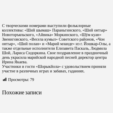
С творческими номерами выступили фольклорные
коллективы: «Ший шымаш» Параньгинского, «Ший оҥгыр»
Новоторъяльского, «Айвика» Моркинского, «Шӱм куан»
Звениговского, «Весела кумыл» Советского районов, «Чон
оҥгыр», «Ший полан» и «Марий мланде» из г. Йошкар-Олы, а
также отдельные исполнители Елизавета Паскаль, Людмила
Шой, Лариса Сидоркина. Свое поздравление в праздничный
день украсила марийской народной песней директор центра
Ирина Якаева.
Участники и гости «Шорыкйола» с удовольствием приняли
участие в различных играх и забавах, гаданиях.
Просмотры:
79
Похожие записи